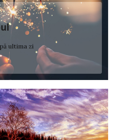
pul
pă ultima zi