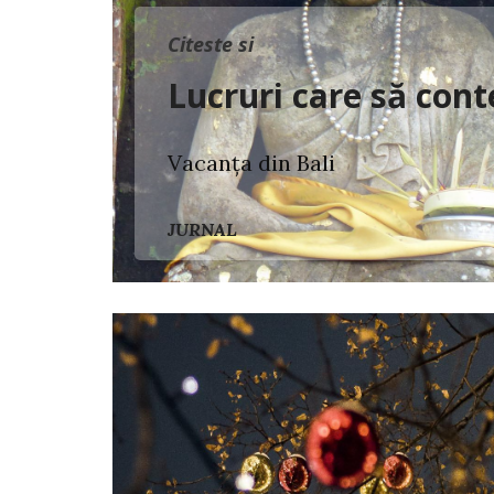
Citeste si
Lucruri care să cont
Vacanța din Bali
JURNAL