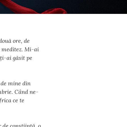
două ore, de
 meditez. Mi-ai
i-ai găsit pe
i de mine din
embrie. Când ne-
rica ce te
 de conștiință, o