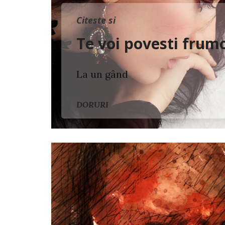
Citeste si
Te voi povesti frum
La un gând
DORURI