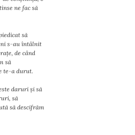
tinse ne fac să
piedicat să
ni s-au întâlnit
brațe, de când
em să
e te-a durut.
ste daruri și să
uri, să
jută să descifrăm