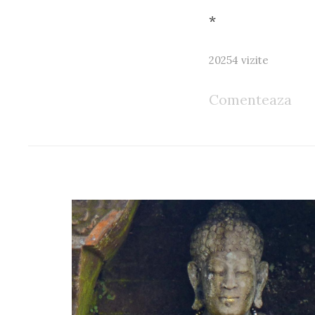
*
20254 vizite
Comenteaza