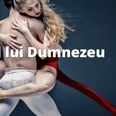
l lui Dumnezeu
s
on 2011-06-16