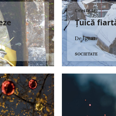
Citeste si
eze
Țuică fiart
De Ignat
SOCIETATE