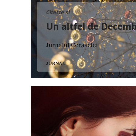
Citeste si
Un altfel de Decemb
Jurnalul Ceraselei
JURNAL