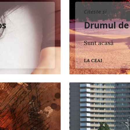
Citeste si
os
Drumul de
Sunt acasă
LA CEAI