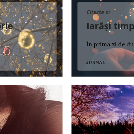
Citeste si
rie
Iarăși tim
În prima zi de du
JURNAL