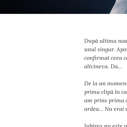
După ultima noas
unul singur. Apo
confirmat ceea c
altcineva. Da...
De la un moment 
prima clipă în c
am prins prima da
ardea... Nu erai
Iubirea nu este u