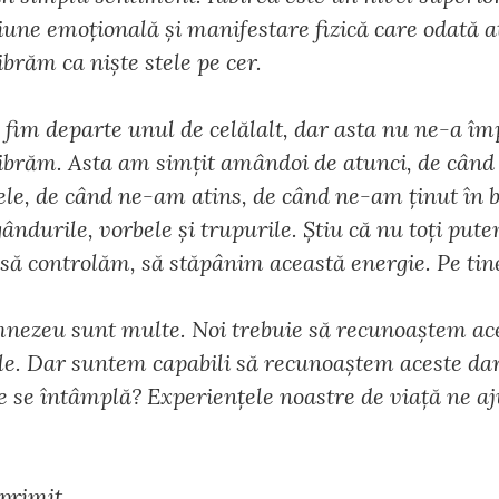
iune emoțională și manifestare fizică care odată a
ibrăm ca niște stele pe cer.
 fim departe unul de celălalt, dar asta nu ne-a îm
vibrăm. Asta am simțit amândoi de atunci, de când 
tele, de când ne-am atins, de când ne-am ținut în 
ndurile, vorbele și trupurile. Știu că nu toți put
 să controlăm, să stăpânim această energie. Pe tin
nezeu sunt multe. Noi trebuie să recunoaștem ace
e. Dar suntem capabili să recunoaștem aceste dar
e se întâmplă? Experiențele noastre de viață ne a
primit.