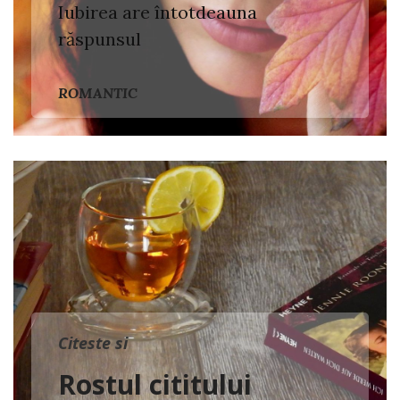
Iubirea are întotdeauna
răspunsul
ROMANTIC
Citeste si
Rostul cititului