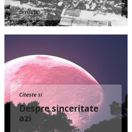
ISTORIE
Citeste si
Despre sinceritate
azi