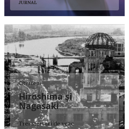
JURNAL
Citeste si
Hiroshima şi
Nagasaki
Trei sferturi de veac