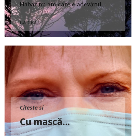
Habar nu am care e adevărul.
LA CEAI
Citeste si
Cu mască...