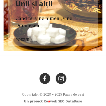
Unii și alții
Când nu vine nimeni, vine
Dumnezeu
POEZIE
Copyright © 2020 - 2025 Pauza de ceai
Un proiect
Ro
a
web
SEO DataBase