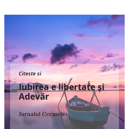
Citeste si
Iubirea e libertate și
Adevăr
Jurnalul Ceraselei