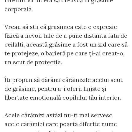
interior va înceta să crească în grăsime
corporală.
Vreau să stii că grasimea este o expresie
fizică a nevoii tale de a pune distanta fata de
ceilalti, această grăsime a fost un zid care să
te protejeze, o barieră pe care ți-ai creat-o,
un scut de protectie.
Îți propun să dărâmi cărămizile acelui scut
de grăsime, pentru a-i oferii liniște și
libertate emotională copilului tău interior.
Acele cărămizi astăzi nu-ți mai servesc,
acele cărămizi care poartă diferite nume