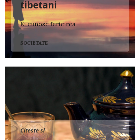
tibetani
Ei cunosc fericirea
SOCIETATE
Citeste si