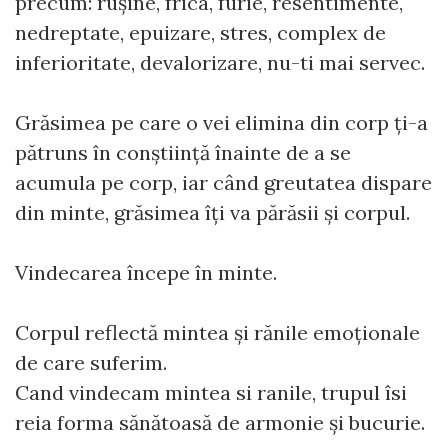
precum: rușine, frica, furie, resentimente,
nedreptate, epuizare, stres, complex de
inferioritate, devalorizare, nu-ti mai servec.
Grăsimea pe care o vei elimina din corp ți-a
pătruns în conștiință înainte de a se
acumula pe corp, iar când greutatea dispare
din minte, grăsimea îți va părăsii și corpul.
Vindecarea începe în minte.
Corpul reflectă mintea și rănile emoționale
de care suferim.
Cand vindecam mintea si ranile, trupul îsi
reia forma sănătoasă de armonie și bucurie.